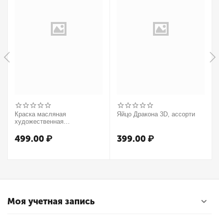
Краска масляная
Яйцо Дракона 3D, ассорти
художественная
Winsor&Newton "Winton",
37мл, туба, оранжевый
499.00
₽
399.00
₽
Моя учетная запись