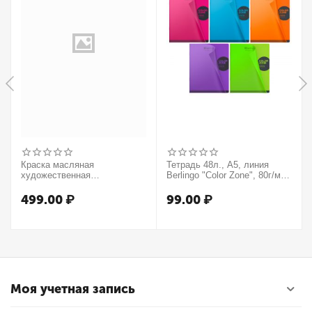
Краска масляная
Тетрадь 48л., А5, линия
художественная
Berlingo "Color Zone", 80г/м2,
Winsor&Newton "Winton",
пластиковая обложка,
37мл, туба, оранжевый
ассорти
499.00
₽
99.00
₽
Моя учетная запись