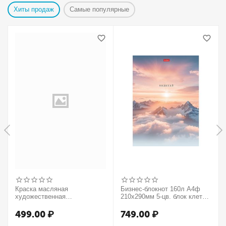
Хиты продаж
Самые популярные
Краска масляная
Бизнес-блокнот 160л А4ф
художественная
210х290мм 5-цв. блок клетка
Winsor&Newton "Winton",
тв.переплет запечат. форзац
37мл, туба, оранжевый
мат.ламин. -В моменте
499.00
₽
749.00
₽