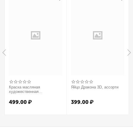
Краска масляная
Яйцо Дракона 3D, ассорти
художественная
Winsor&Newton "Winton",
37мл, туба, оранжевый
499.00
₽
399.00
₽