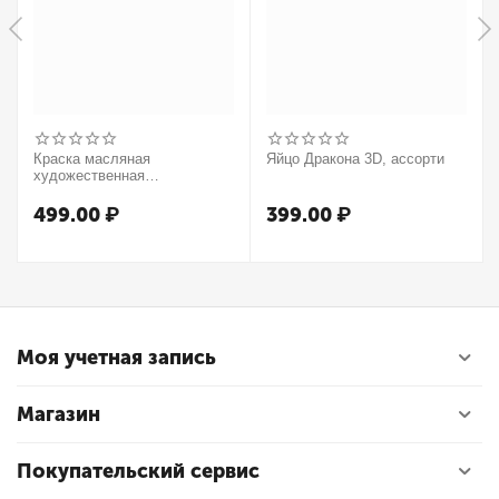
Краска масляная
Яйцо Дракона 3D, ассорти
художественная
Winsor&Newton "Winton",
37мл, туба, оранжевый
499.00
₽
399.00
₽
Моя учетная запись
Магазин
Покупательский сервис