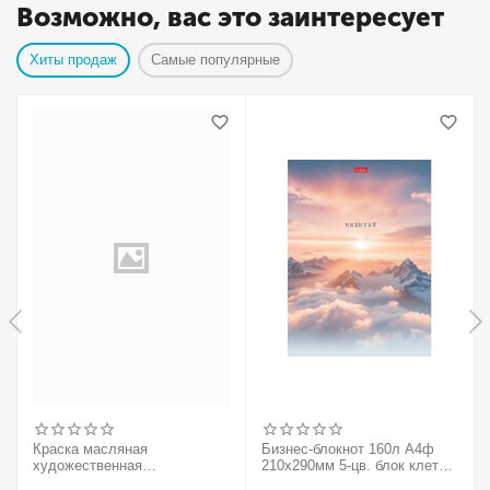
Возможно, вас это заинтересует
Хиты продаж
Самые популярные
Краска масляная
Бизнес-блокнот 160л А4ф
художественная
210х290мм 5-цв. блок клетка
Winsor&Newton "Winton",
тв.переплет запечат. форзац