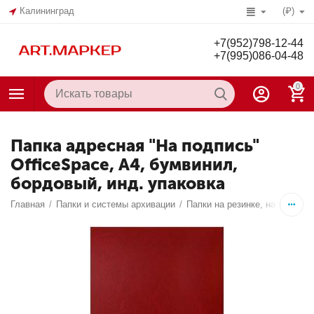
Калининград
(₽)
+7(952)798-12-44
+7(995)086-04-48
0
Папка адресная "На подпись"
OfficeSpace, А4, бумвинил,
бордовый, инд. упаковка
Главная
/
Папки и системы архивации
/
Папки на резинке, на липучк