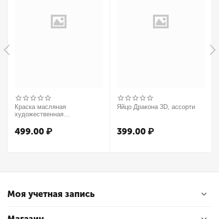
Краска масляная
Яйцо Дракона 3D, ассорти
художественная
Winsor&Newton "Winton",
37мл, туба, оранжевый
499.00
₽
399.00
₽
Моя учетная запись