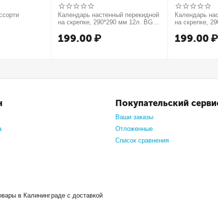
ссорти
Календарь настенный перекидной
Календарь на
на скрепке, 290*290 мм 12л. BG
на скрепке, 2
"Русские сказки", 2027г.
"Мечты сбываю
199.00
₽
199.00
н
Покупательский серви
Ваши заказы
а
Отложенные
Список сравнения
овары в Калининграде с доставкой