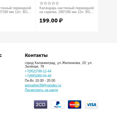
стенный перекидной
Календарь настенный перекидной
Тетрадь 4
90*290 мм 12л. BG
на скрепке, 290*290 мм 12л. BG
"Color Zo
тся!", 2027г.
"Котики", 2027г.
обложка,
₽
199.00
₽
99.0
с
Контакты
город Калининград, ул.Жиленкова, 10; ул.
Зелёная, 79
+7(952)798-12-44
+7(995)086-04-48
Пн-Вс 10.00 - 20.00
artmarker39@yandex.ru
Посмотреть на карте