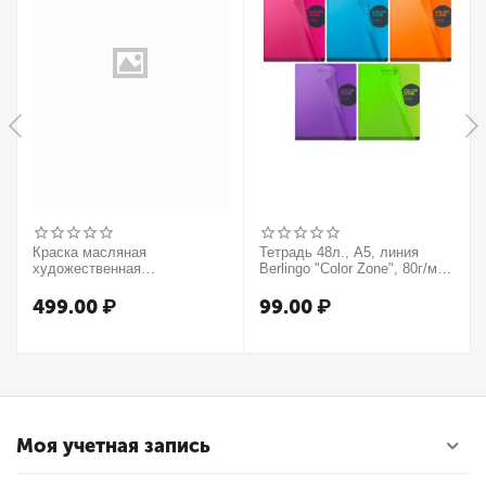
Краска масляная
Тетрадь 48л., А5, линия
художественная
Berlingo "Color Zone", 80г/м2,
Winsor&Newton "Winton",
пластиковая обложка,
37мл, туба, оранжевый
ассорти
499.00
₽
99.00
₽
Моя учетная запись