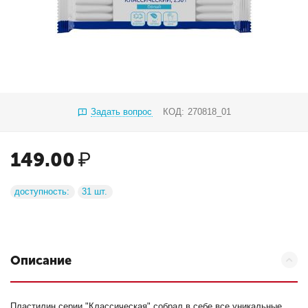
Задать вопрос
КОД:
270818_01
149.00
₽
доступность:
31 шт.
Описание
Пластилин серии "Классическая" собрал в себе все уникальные