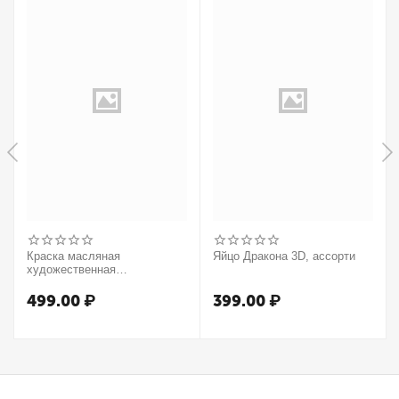
Краска масляная
Яйцо Дракона 3D, ассорти
художественная
Winsor&Newton "Winton",
37мл, туба, оранжевый
499.00
₽
399.00
₽