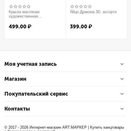
Краска масляная
Яйцо Дракона 3D, ассорти
художественная
Winsor&Newton "Winton",
37мл, туба, оранжевый
499.00
₽
399.00
₽
Моя учетная запись
Магазин
Покупательский сервис
Контакты
© 2017 - 2026 Интернет-магазин ART.МАРКЕР | Купить канцтовары