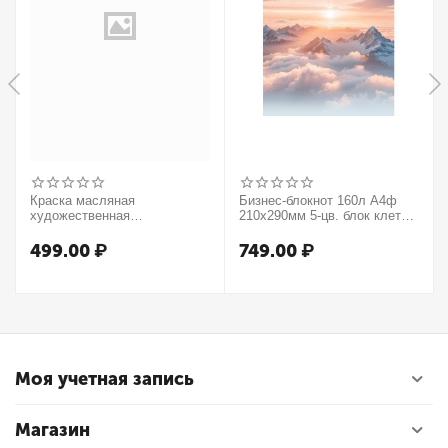
Краска масляная
Бизнес-блокнот 160л А4ф
художественная
210х290мм 5-цв. блок клетка
Winsor&Newton "Winton",
тв.переплет запечат. форзац
37мл, туба, оранжевый
мат.ламин. -В моменте
499.00
₽
749.00
₽
Моя учетная запись
Магазин