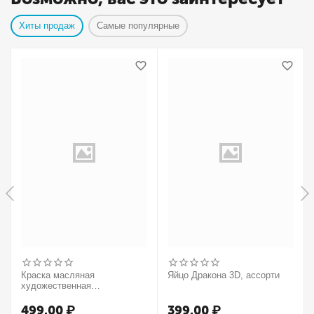
Хиты продаж
Самые популярные
Краска масляная
Яйцо Дракона 3D, ассорти
художественная
Winsor&Newton "Winton",
37мл, туба, оранжевый
499.00
₽
399.00
₽