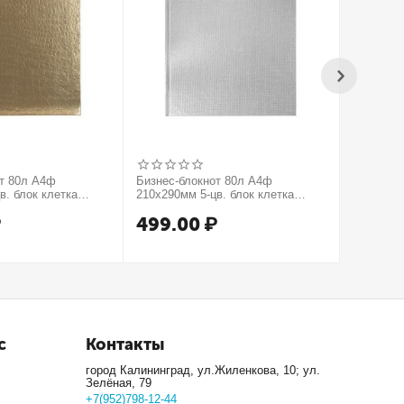
от 80л А4ф
Бизнес-блокнот 80л А4ф
Бизнес-б
в. блок клетка
210х290мм 5-цв. блок клетка
210х290м
тиснение КРОКО
тв.переплет тиснение МЕТАЛЛИК
тв.пере
₽
499.00
₽
499.
рия Золото
серия Серебро
серия М
с
Контакты
город Калининград, ул.Жиленкова, 10; ул.
Зелёная, 79
+7(952)798-12-44