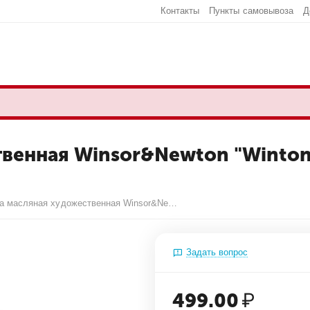
Контакты
Пункты самовывоза
Д
венная Winsor&Newton "Winton",
Краска масляная художественная Winsor&Newton "Winton", 37мл, туба, натуральная умбра
Задать вопрос
499.00
₽