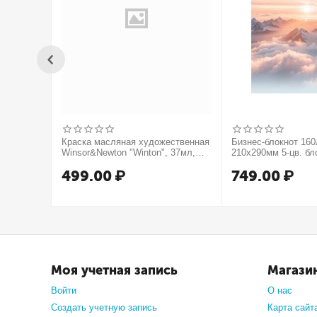
Краска масляная художественная
Бизнес-блокнот 16
Winsor&Newton "Winton", 37мл,
210х290мм 5-цв. бл
туба, оранжевый
тв.переплет запеча
499.00
₽
749.00
₽
мат.ламин. -В моме
Моя учетная запись
Магази
Войти
О нас
Создать учетную запись
Карта сайт