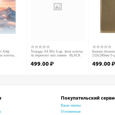
0л А4ф
Тетрадь А4 80л 5-цв. блок клетка
Бизнес-блокн
ок клетка
тв.переплет мат.ламин. -BLACK
210х290мм 5-ц
т. форзац
тв.переплет 
499.00
₽
499.00
нте
МЕТАЛЛИК се
н
Покупательский серви
Ваши заказы
а
Отложенные