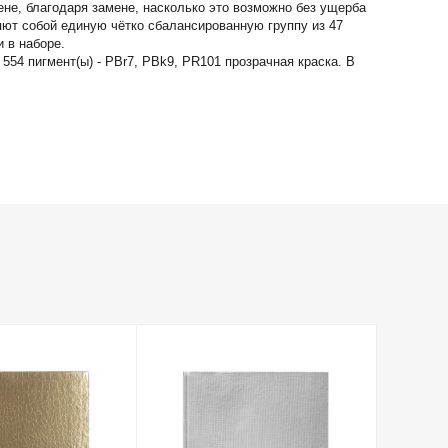
не, благодаря замене, насколько это возможно без ущерба
яют собой единую чётко сбалансированную группу из 47
 в наборе.
554 пигмент(ы) - PBr7, PBk9, PR101 прозрачная краска. В