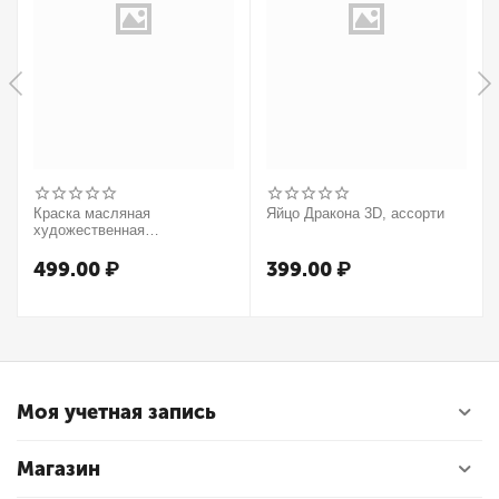
Краска масляная
Яйцо Дракона 3D, ассорти
художественная
Winsor&Newton "Winton",
37мл, туба, оранжевый
499.00
₽
399.00
₽
Моя учетная запись
Магазин