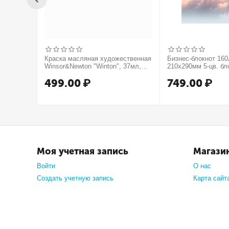
Краска масляная художественная
Бизнес-блокнот 16
Winsor&Newton "Winton", 37мл,
210х290мм 5-цв. бл
туба, оранжевый
тв.переплет запеча
499.00
₽
749.00
₽
мат.ламин. -В моме
Моя учетная запись
Магази
Войти
О нас
Создать учетную запись
Карта сайт