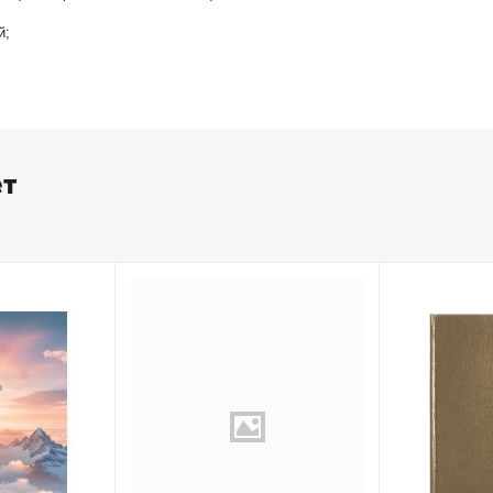
й;
ет