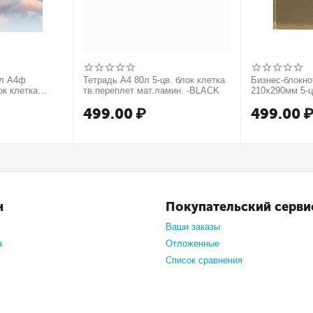
0л А4ф
Тетрадь А4 80л 5-цв. блок клетка
Бизнес-блокн
ок клетка
тв.переплет мат.ламин. -BLACK
210х290мм 5-ц
т. форзац
тв.переплет 
499.00
₽
499.00
нте
МЕТАЛЛИК се
н
Покупательский серви
Ваши заказы
а
Отложенные
Список сравнения