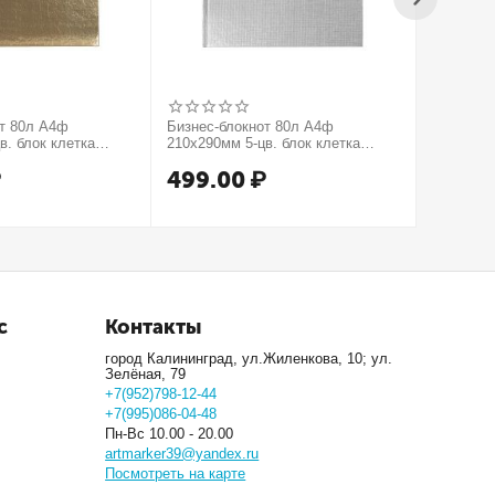
от 80л А4ф
Бизнес-блокнот 80л А4ф
Бизнес-б
в. блок клетка
210х290мм 5-цв. блок клетка
210х290м
тиснение КРОКО
тв.переплет тиснение МЕТАЛЛИК
тв.пере
₽
499.00
₽
499.
рия Золото
серия Серебро
серия М
с
Контакты
город Калининград, ул.Жиленкова, 10; ул.
Зелёная, 79
+7(952)798-12-44
+7(995)086-04-48
Пн-Вс 10.00 - 20.00
artmarker39@yandex.ru
Посмотреть на карте