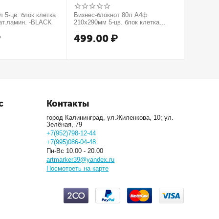
 5-цв. блок клетка
Бизнес-блокнот 80л А4ф
Бизнес-б
ат.ламин. -BLACK
210х290мм 5-цв. блок клетка
210х290м
тв.переплет тиснение КРОКО
тв.пере
₽
499.00
₽
499.
МЕТАЛЛИК серия Золото
серия Се
с
Контакты
город Калининград, ул.Жиленкова, 10; ул.
Зелёная, 79
+7(952)798-12-44
+7(995)086-04-48
Пн-Вс 10.00 - 20.00
artmarker39@yandex.ru
Посмотреть на карте