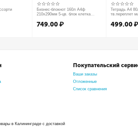
ссорти
Бизнес-блокнот 160л А4ф
Тетрадь А4 80л
210х290мм 5-цв. блок клетка
тв.переплет м
тв.переплет запечат. форзац
749.00
₽
499.00
мат.ламин. -В моменте
н
Покупательский серви
Ваши заказы
а
Отложенные
Список сравнения
овары в Калининграде с доставкой