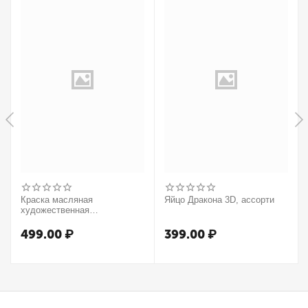
Краска масляная
Яйцо Дракона 3D, ассорти
художественная
Winsor&Newton "Winton",
37мл, туба, оранжевый
499.00
₽
399.00
₽