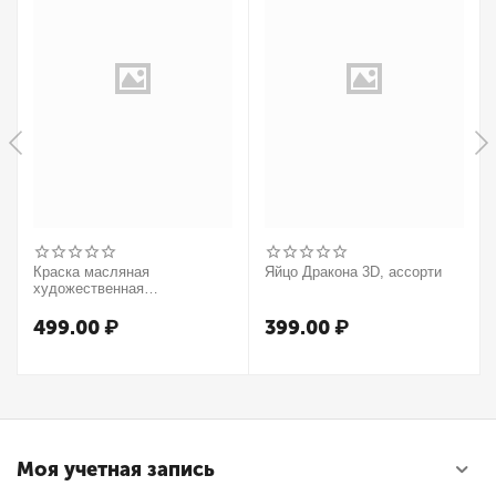
Краска масляная
Яйцо Дракона 3D, ассорти
художественная
Winsor&Newton "Winton",
37мл, туба, оранжевый
499.00
₽
399.00
₽
Моя учетная запись