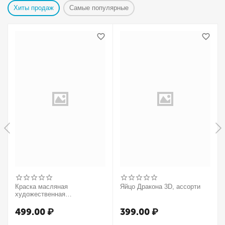
Хиты продаж
Самые популярные
Краска масляная
Яйцо Дракона 3D, ассорти
художественная
Winsor&Newton "Winton",
37мл, туба, оранжевый
499.00
₽
399.00
₽