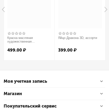
Краска масляная
Яйцо Дракона 3D, ассорти
художественная
Winsor&Newton "Winton",
37мл, туба, оранжевый
499.00
₽
399.00
₽
Моя учетная запись
Магазин
Покупательский сервис