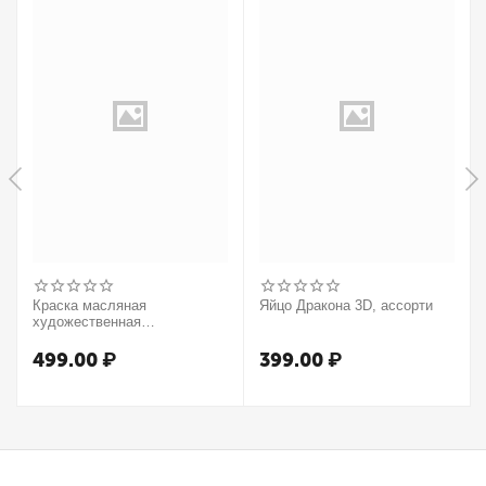
Краска масляная
Яйцо Дракона 3D, ассорти
художественная
Winsor&Newton "Winton",
37мл, туба, оранжевый
499.00
₽
399.00
₽