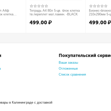
0л А4ф
Тетрадь А4 80л 5-цв. блок клетка
Бизнес-блокн
ок клетка
тв.переплет мат.ламин. -BLACK
210х290мм 5-ц
т. форзац
тв.переплет 
499.00
₽
499.00
нте
МЕТАЛЛИК се
н
Покупательский серви
Ваши заказы
а
Отложенные
Список сравнения
овары в Калининграде с доставкой