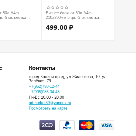
от 80л А4ф
Бизнес-блокнот 80л А4ф
Бизнес-б
в. блок клетка
210х290мм 5-цв. блок клетка
210х290м
тиснение КРОКО
тв.переплет тиснение МЕТАЛЛИК
тв.пере
₽
499.00
₽
499.
рия Золото
серия Серебро
серия М
с
Контакты
город Калининград, ул.Жиленкова, 10; ул.
Зелёная, 79
+7(952)798-12-44
+7(995)086-04-48
Пн-Вс 10.00 - 20.00
artmarker39@yandex.ru
Посмотреть на карте