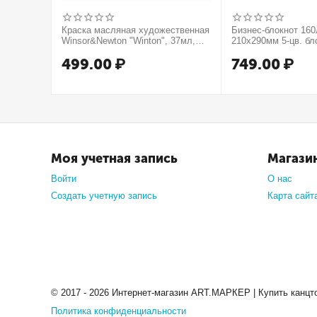
Краска масляная художественная
Бизнес-блокнот 16
Winsor&Newton "Winton", 37мл,
210х290мм 5-цв. бл
туба, оранжевый
тв.переплет запеча
499.00
₽
749.00
₽
мат.ламин. -В моме
Моя учетная запись
Магази
Войти
О нас
Создать учетную запись
Карта сайт
© 2017 - 2026 Интернет-магазин ART.МАРКЕР | Купить канцт
Политика конфиденциальности