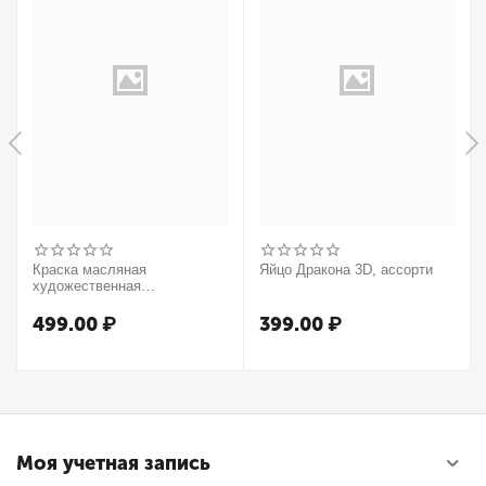
Краска масляная
Яйцо Дракона 3D, ассорти
художественная
Winsor&Newton "Winton",
37мл, туба, оранжевый
499.00
₽
399.00
₽
Моя учетная запись