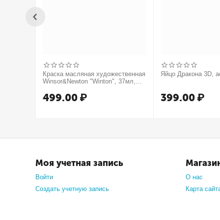
Краска масляная художественная
Яйцо Дракона 3D, а
Winsor&Newton "Winton", 37мл,
туба, оранжевый
499.00
₽
399.00
₽
Моя учетная запись
Магази
Войти
О нас
Создать учетную запись
Карта сайт