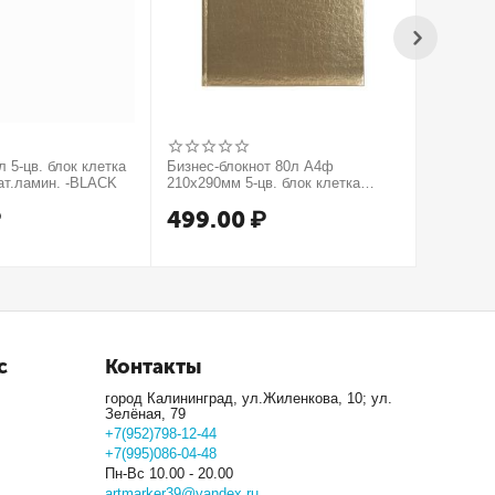
 5-цв. блок клетка
Бизнес-блокнот 80л А4ф
Бизнес-б
ат.ламин. -BLACK
210х290мм 5-цв. блок клетка
210х290м
тв.переплет тиснение КРОКО
тв.пере
₽
499.00
₽
499.
МЕТАЛЛИК серия Золото
серия Се
с
Контакты
город Калининград, ул.Жиленкова, 10; ул.
Зелёная, 79
+7(952)798-12-44
+7(995)086-04-48
Пн-Вс 10.00 - 20.00
artmarker39@yandex.ru