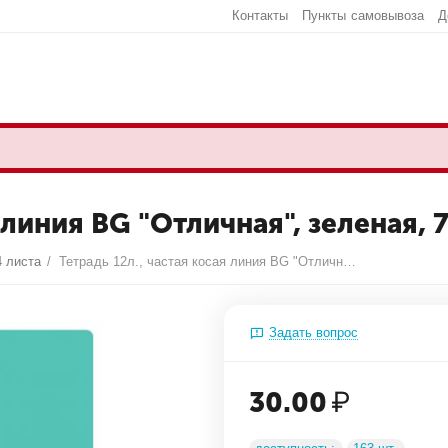
Контакты
Пункты самовывоза
Д
 линия BG "Отличная", зеленая, 
4 листа
/
Тетрадь 12л., частая косая линия BG "Отличная", зеленая, 70г/м2
Задать вопрос
30.00
₽