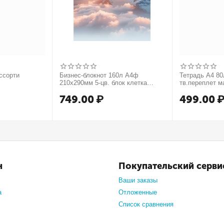
ссорти
Бизнес-блокнот 160л А4ф
Тетрадь А4 80л
210х290мм 5-цв. блок клетка
тв.переплет м
тв.переплет запечат. форзац
749.00
₽
499.00
мат.ламин. -В моменте
н
Покупательский серви
Ваши заказы
а
Отложенные
Список сравнения