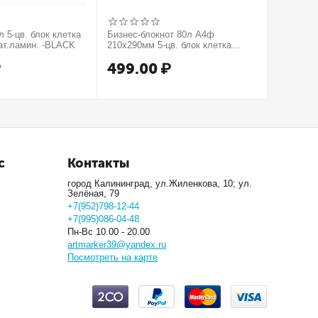
 5-цв. блок клетка
Бизнес-блокнот 80л А4ф
Бизнес-б
ат.ламин. -BLACK
210х290мм 5-цв. блок клетка
210х290м
тв.переплет тиснение КРОКО
тв.пере
₽
499.00
₽
499.
МЕТАЛЛИК серия Золото
серия Се
с
Контакты
город Калининград, ул.Жиленкова, 10; ул.
Зелёная, 79
+7(952)798-12-44
+7(995)086-04-48
Пн-Вс 10.00 - 20.00
artmarker39@yandex.ru
Посмотреть на карте