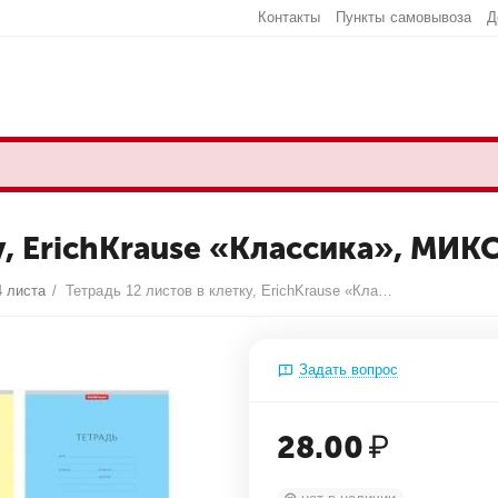
Контакты
Пункты самовывоза
Д
у, ErichKrause «Классика», МИК
4 листа
/
Тетрадь 12 листов в клетку, ErichKrause «Классика», МИКС
Задать вопрос
28.00
₽