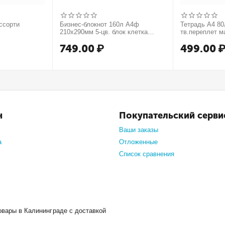
ссорти
Бизнес-блокнот 160л А4ф
Тетрадь А4 80л
210х290мм 5-цв. блок клетка
тв.переплет м
тв.переплет запечат. форзац
749.00
₽
499.00
мат.ламин. -В моменте
н
Покупательский серви
Ваши заказы
а
Отложенные
Список сравнения
овары в Калининграде с доставкой