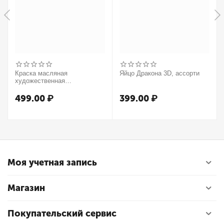
Краска масляная
Яйцо Дракона 3D, ассорти
художественная
Winsor&Newton "Winton",
37мл, туба, оранжевый
499.00
₽
399.00
₽
Моя учетная запись
Магазин
Покупательский сервис