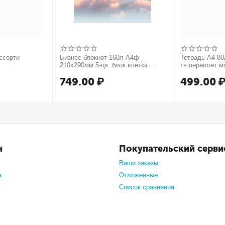
ссорти
Бизнес-блокнот 160л А4ф
Тетрадь А4 80л
210х290мм 5-цв. блок клетка
тв.переплет м
тв.переплет запечат. форзац
749.00
₽
499.00
мат.ламин. -В моменте
н
Покупательский серви
Ваши заказы
а
Отложенные
Список сравнения