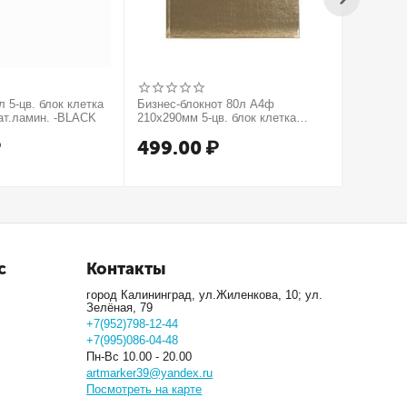
 5-цв. блок клетка
Бизнес-блокнот 80л А4ф
Бизнес-б
ат.ламин. -BLACK
210х290мм 5-цв. блок клетка
210х290м
тв.переплет тиснение КРОКО
тв.пере
₽
499.00
₽
499.
МЕТАЛЛИК серия Золото
серия Се
с
Контакты
город Калининград, ул.Жиленкова, 10; ул.
Зелёная, 79
+7(952)798-12-44
+7(995)086-04-48
Пн-Вс 10.00 - 20.00
artmarker39@yandex.ru
Посмотреть на карте