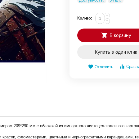
доступность:
34 шт.
+
Кол-во:
−
В корзину
Купить в один клик
Сравн
Отложить
змером 209*290 мм с обложкой из импортного чистоцеллюлозного картона
и красок, фломастерами, цветными и чернографитными карандашами, г