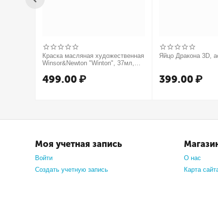
Краска масляная художественная
Яйцо Дракона 3D, а
Winsor&Newton "Winton", 37мл,
туба, оранжевый
499.00
₽
399.00
₽
Моя учетная запись
Магази
Войти
О нас
Создать учетную запись
Карта сайт