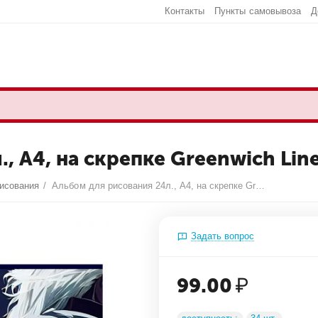
Контакты
Пункты самовывоза
Д
 А4, на скрепке Greenwich Line 
исования
/
Альбом для рисования 24л., А4, на скрепке Greenwich Line "Player", 120г/м2
Задать вопрос
99.00
₽