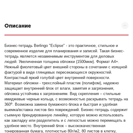
Описание
Бизнес-тетрадь Berlingo "Eclipse" - это практичное, стильное и
современное изделие для планирования и записей. Такая бизнес-
тетрадь является незаменимым инструментом для деловых
людей. Увеличенная толщина обложки (1500мкм). Формат А4+.
Нежный фиолетовый цвет внешней стороны в сочетании с изящной
фактурой в виде глянцевых пересекающихся окружностей.
Контрастный яркий голубой цвет внутренней поверхности.
Материал обложки - трехслойный пластик (полифом), надежно
защищает внутренний блок от влаги, замятия и загрязнения,
обложка устойчива к загрязнениям. Вид скрепления – стильные
имиджевые черные кольца, с возможностью раскрывать тетрадь на
360⁰. Возможна замена бумажного блока и быстрая и удобная
выемка/вставка листов без повреждений. Бизнес-тетрадь содержит
съемную брендированную линейку, которую можно использовать
как закладку или разделитель и с легкостью можно перемещать в
удобное место. Внутренний блок – высококачественная
тонированная бумага, плотностью 80г/м2, 80 листов в клетку,