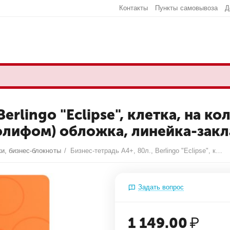
Контакты
Пункты самовывоза
Д
erlingo "Eclipse", клетка, на ко
полифом) обложка, линейка-закл
и, бизнес-блокноты
/
Бизнес-тетрадь А4+, 80л., Berlingo "Eclipse", клетка, на кольцах, с возм. замены блока, 80г/м2, пластик. (полифом) обложка, линейка-заклад., оранжевая
Задать вопрос
1 149.00
₽