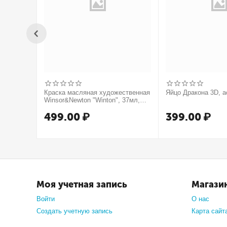
Краска масляная художественная
Яйцо Дракона 3D, а
Winsor&Newton "Winton", 37мл,
туба, оранжевый
499.00
₽
399.00
₽
Моя учетная запись
Магази
Войти
О нас
Создать учетную запись
Карта сайт