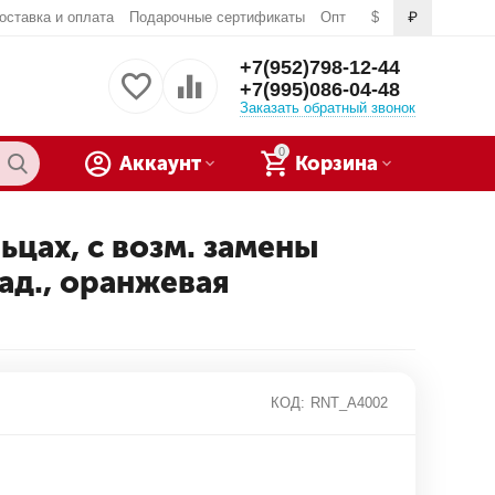
оставка и оплата
Подарочные сертификаты
Опт
$
₽
+7(952)798-12-44
+7(995)086-04-48
Заказать обратный звонок
0
Аккаунт
Корзина
льцах, с возм. замены
ад., оранжевая
КОД:
RNT_A4002