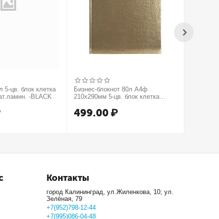
 5-цв. блок клетка
Бизнес-блокнот 80л А4ф
Бизнес-б
ат.ламин. -BLACK
210х290мм 5-цв. блок клетка
210х290м
тв.переплет тиснение КРОКО
тв.пере
₽
499.00
₽
499.
МЕТАЛЛИК серия Золото
серия Се
с
Контакты
город Калининград, ул.Жиленкова, 10; ул.
Зелёная, 79
+7(952)798-12-44
+7(995)086-04-48