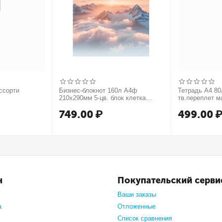
ссорти
Бизнес-блокнот 160л А4ф
Тетрадь А4 80л
210х290мм 5-цв. блок клетка
тв.переплет м
тв.переплет запечат. форзац
749.00
₽
499.00
мат.ламин. -В моменте
н
Покупательский серви
Ваши заказы
а
Отложенные
Список сравнения