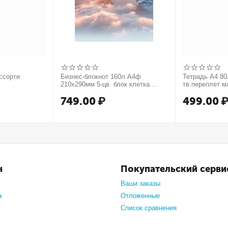
ссорти
Бизнес-блокнот 160л А4ф
Тетрадь А4 80л
210х290мм 5-цв. блок клетка
тв.переплет м
тв.переплет запечат. форзац
749.00
₽
499.00
мат.ламин. -В моменте
н
Покупательский серви
Ваши заказы
а
Отложенные
Список сравнения