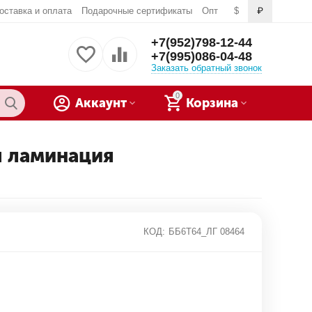
оставка и оплата
Подарочные сертификаты
Опт
$
₽
+7(952)798-12-44
+7(995)086-04-48
Заказать обратный звонок
0
Аккаунт
Корзина
я ламинация
КОД:
ББ6Т64_ЛГ 08464