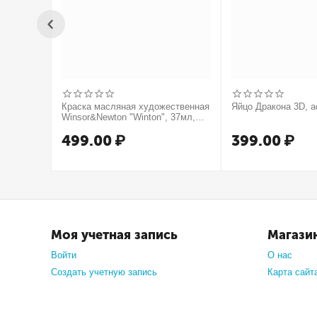
Краска масляная художественная
Яйцо Дракона 3D, а
Winsor&Newton "Winton", 37мл,
туба, оранжевый
499.00
₽
399.00
₽
Моя учетная запись
Магази
Войти
О нас
Создать учетную запись
Карта сайт