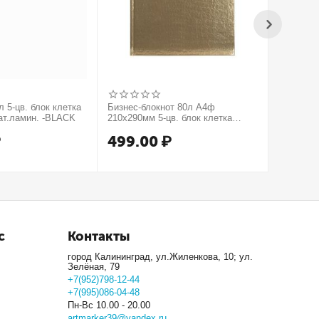
 5-цв. блок клетка
Бизнес-блокнот 80л А4ф
Бизнес-б
ат.ламин. -BLACK
210х290мм 5-цв. блок клетка
210х290м
тв.переплет тиснение КРОКО
тв.пере
₽
499.00
₽
499.
МЕТАЛЛИК серия Золото
серия Се
с
Контакты
город Калининград, ул.Жиленкова, 10; ул.
Зелёная, 79
+7(952)798-12-44
+7(995)086-04-48
Пн-Вс 10.00 - 20.00
artmarker39@yandex.ru