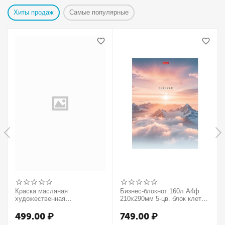
Хиты продаж
Самые популярные
Краска масляная
Бизнес-блокнот 160л А4ф
художественная
210х290мм 5-цв. блок клетка
Winsor&Newton "Winton",
тв.переплет запечат. форзац
37мл, туба, оранжевый
мат.ламин. -В моменте
499.00
₽
749.00
₽