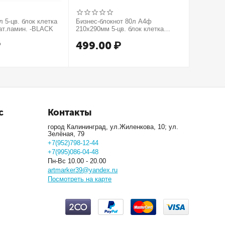
 5-цв. блок клетка
Бизнес-блокнот 80л А4ф
Бизнес-б
ат.ламин. -BLACK
210х290мм 5-цв. блок клетка
210х290м
тв.переплет тиснение КРОКО
тв.пере
₽
499.00
₽
499.
МЕТАЛЛИК серия Золото
серия Се
с
Контакты
город Калининград, ул.Жиленкова, 10; ул.
Зелёная, 79
+7(952)798-12-44
+7(995)086-04-48
Пн-Вс 10.00 - 20.00
artmarker39@yandex.ru
Посмотреть на карте