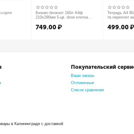
ссорти
Бизнес-блокнот 160л А4ф
Тетрадь А4 80л
210х290мм 5-цв. блок клетка
тв.переплет м
тв.переплет запечат. форзац
749.00
₽
499.00
мат.ламин. -В моменте
н
Покупательский серви
Ваши заказы
а
Отложенные
Список сравнения
овары в Калининграде с доставкой