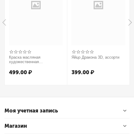
Краска масляная
Яйцо Дракона 3D, ассорти
художественная
Winsor&Newton "Winton",
37мл, туба, оранжевый
499.00
₽
399.00
₽
Моя учетная запись
Магазин