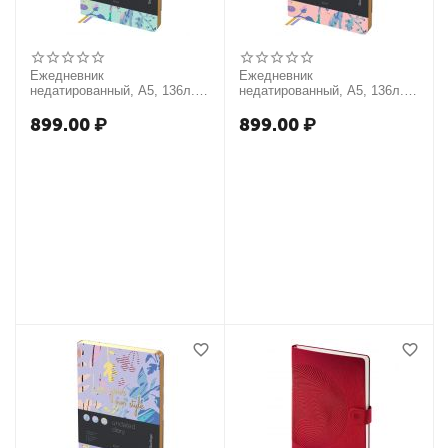
Ежедневник
Ежедневник
недатированный, А5, 136л.,
недатированный, А5, 136л.,
кожзам, Berlingo "Style",
кожзам, Berlingo "Style",
золотой срез, зеленый, с
золотой срез, розовый, с
899.00
₽
899.00
₽
рисунком
рисунком