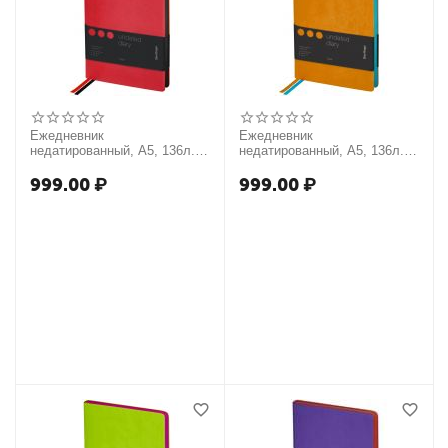
Ежедневник
Ежедневник
недатированный, А5, 136л.,
недатированный, А5, 136л.,
кожзам, Berlingo "Fuze",
кожзам, Berlingo "Fuze",
цветной срез, красный
цветной срез, оранжевый
999.00
₽
999.00
₽