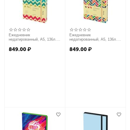
Ежедневник
Ежедневник
недатированный, А5, 136л.,
недатированный, А5, 136л.,
кожзам, Berlingo "Geometry",
кожзам, Berlingo "Geometry",
с рисунком
с рисунком
849.00
₽
849.00
₽