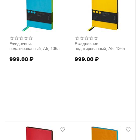
Ежедневник
Ежедневник
недатированный, А5, 136л.,
недатированный, А5, 136л.,
кожзам, Berlingo "Fuze",
кожзам, Berlingo "Fuze",
цветной срез, бирюзовый
цветной срез, желтый
999.00
₽
999.00
₽