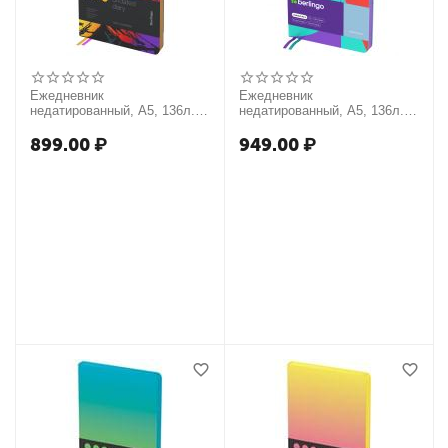
Ежедневник
Ежедневник
недатированный, А5, 136л.,
недатированный, А5, 136л.,
кожзам, Berlingo "Neon
кожзам, Berlingo
Paradise", золотой срез, с
"Neonometry", цветной срез,
899.00
₽
949.00
₽
рисунком
с рисунком