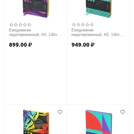
Ежедневник
Ежедневник
недатированный, А5, 136л.,
недатированный, А5, 136л.,
кожзам, Berlingo "Liquid
кожзам, Berlingo "Nature",
Wave", золотой срез, с
золотой срез, зеленый, с
899.00
₽
949.00
₽
рисунком
рисунком