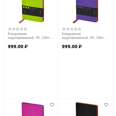
Ежедневник
Ежедневник
недатированный, А5, 136л.,
недатированный, А5, 136л.,
кожзам, Berlingo "Fuze",
кожзам, Berlingo "Fuze",
цветной срез, салатовый
цветной срез, фиолетовый
999.00
₽
999.00
₽