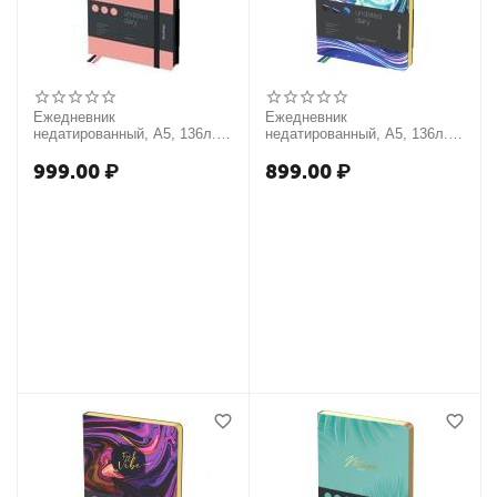
Ежедневник
Ежедневник
недатированный, А5, 136л.,
недатированный, А5, 136л.,
кожзам, Berlingo "Instinct",
кожзам, Berlingo "Liquid
черный/фламинго, с
Wave", золотой срез, с
999.00
₽
899.00
₽
резинкой
рисунком