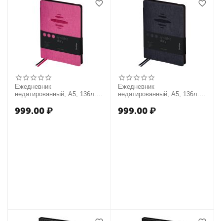
Ежедневник
Ежедневник
недатированный, А5, 136л.,
недатированный, А5, 136л.,
кожзам, Berlingo "Color
кожзам, Berlingo "Color
Zone", черн. срез, с
Zone", черн. срез, с
999.00
₽
999.00
₽
резинкой, фуксия
резинкой, черный