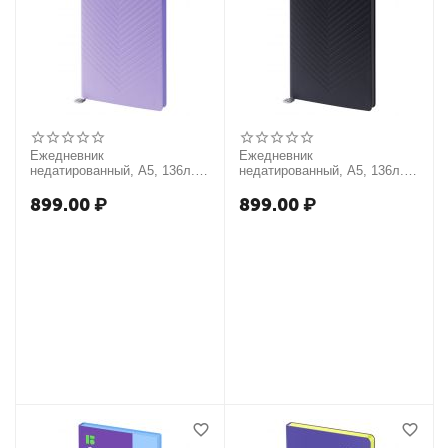
Ежедневник
Ежедневник
недатированный, А5, 136л.,
недатированный, А5, 136л.,
кожзам, Berlingo "Elegance",
кожзам, Berlingo "Elegance",
сиреневый
черный
899.00
₽
899.00
₽