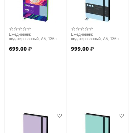
Ежедневник
Ежедневник
недатированный, А5, 136л.,
недатированный, А5, 136л.,
кожзам, Berlingo "Glitch",
кожзам, Berlingo "Instinct",
зеленый срез, с рисунком
черный/аквамарин, с
699.00
₽
999.00
₽
резинкой