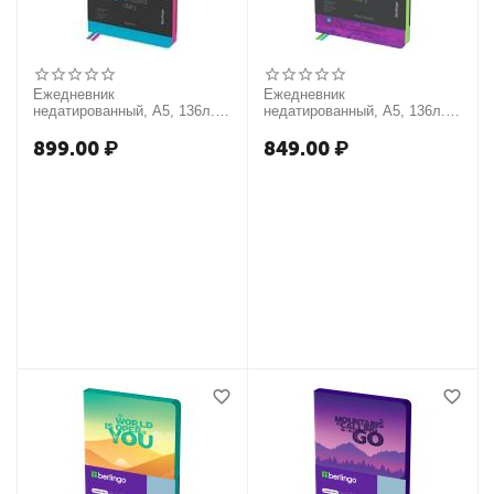
Ежедневник
Ежедневник
недатированный, А5, 136л.,
недатированный, А5, 136л.,
кожзам, Berlingo "Radiance",
кожзам, Berlingo "Retro
розовый/голубой градиент
Future", зеленый срез, с
899.00
₽
849.00
₽
рисунком