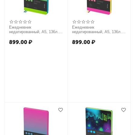
Ежедневник
Ежедневник
недатированный, А5, 136л.,
недатированный, А5, 136л.,
кожзам, Berlingo "Radiance",
кожзам, Berlingo "Radiance",
голубой/зеленый градиент
желтый/розовый градиент
899.00
₽
899.00
₽