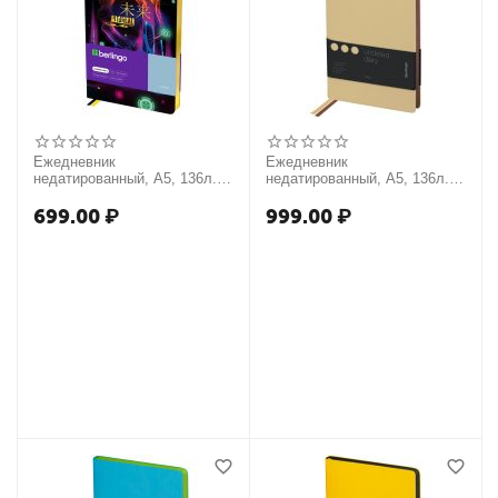
Ежедневник
Ежедневник
недатированный, А5, 136л.,
недатированный, А5, 136л.,
кожзам, Berlingo "Futureal",
кожзам, Berlingo "Fuze",
золотой срез, с рисунком
цветной срез, бежевый
699.00
₽
999.00
₽