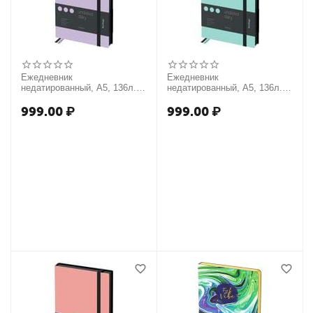
Ежедневник
Ежедневник
недатированный, А5, 136л.,
недатированный, А5, 136л.,
кожзам, Berlingo "Instinct",
кожзам, Berlingo "Instinct",
черный/лаванда, с резинкой
черный/мятный, с резинкой
999.00
₽
999.00
₽