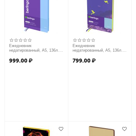
Ежедневник
Ежедневник
недатированный, А5, 136л.,
недатированный, А5, 136л.,
кожзам, Berlingo "Envy",
кожзам, Berlingo "Flower Art",
голубой срез, фиолетовый/
цветной срез, с рисунком
999.00
₽
799.00
₽
голубой