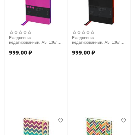
Ежедневник
Ежедневник
недатированный, А5, 136л.,
недатированный, А5, 136л.,
кожзам, Berlingo "Fuze",
кожзам, Berlingo "Fuze",
цветной срез, фуксия
цветной срез, черный
999.00
₽
999.00
₽