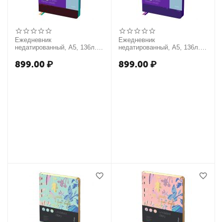
Ежедневник
Ежедневник
недатированный, А5, 136л.,
недатированный, А5, 136л.,
кожзам, Berlingo "Scenic",
кожзам, Berlingo "Scenic",
мятный срез, с рисунком
фиолетовый срез, с
899.00
₽
899.00
₽
рисунком