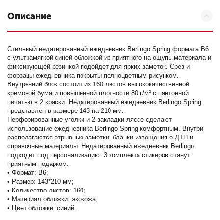
Описание
Стильный недатированный ежедневник Berlingo Spring формата B6
с ультрамягкой синей обложкой из приятного на ощупь материала и
фиксирующей резинкой подойдет для ярких заметок. Срез и
форзацы ежедневника покрыты полноцветным рисунком.
Внутренний блок состоит из 160 листов высококачественной
кремовой бумаги повышенной плотности 80 г/м² с пантонной
печатью в 2 краски. Недатированный ежедневник Berlingo Spring
представлен в размере 143 на 210 мм.
Перфорированные уголки и 2 закладки-ляссе сделают
использование ежедневника Berlingo Spring комфортным. Внутри
располагаются отрывные заметки, бланки извещения о ДТП и
справочные материалы. Недатированный ежедневник Berlingo
подходит под персонализацию. 3 комплекта стикеров станут
приятным подарком.
• Формат: B6;
• Размер: 143*210 мм;
• Количество листов: 160;
• Материал обложки: экокожа;
• Цвет обложки: синий.