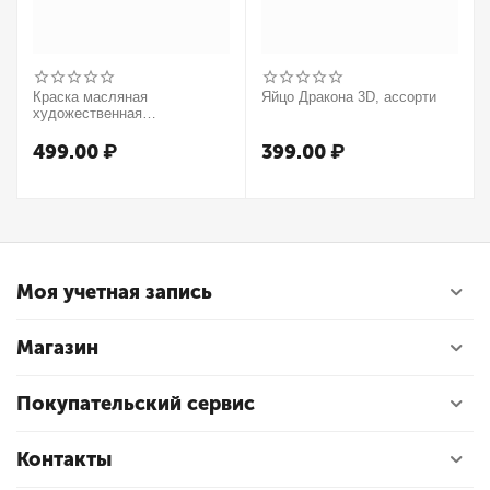
Краска масляная
Яйцо Дракона 3D, ассорти
художественная
Winsor&Newton "Winton",
37мл, туба, оранжевый
499.00
₽
399.00
₽
Моя учетная запись
Магазин
Покупательский сервис
Контакты