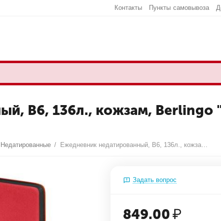
Контакты
Пункты самовывоза
Д
, В6, 136л., кожзам, Berlingo "
Недатированные
/
Ежедневник недатированный, В6, 136л., кожзам, Berlingo "Fuze", цветной срез, красный
Задать вопрос
849.00
₽