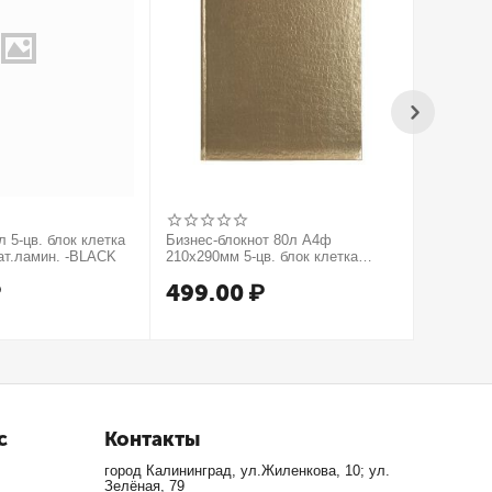
 5-цв. блок клетка
Бизнес-блокнот 80л А4ф
Бизнес-б
ат.ламин. -BLACK
210х290мм 5-цв. блок клетка
210х290м
тв.переплет тиснение КРОКО
тв.пере
₽
499.00
₽
499.
МЕТАЛЛИК серия Золото
серия Се
с
Контакты
город Калининград, ул.Жиленкова, 10; ул.
Зелёная, 79