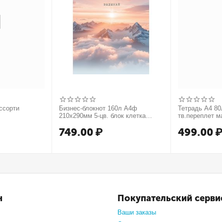
ссорти
Бизнес-блокнот 160л А4ф
Тетрадь А4 80л
210х290мм 5-цв. блок клетка
тв.переплет м
тв.переплет запечат. форзац
749.00
₽
499.00
мат.ламин. -В моменте
н
Покупательский серви
Ваши заказы