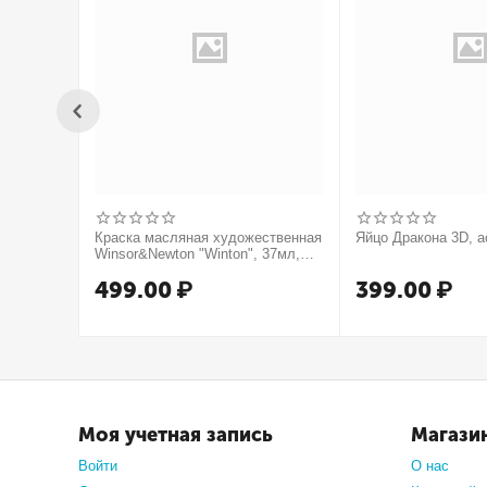
Краска масляная художественная
Яйцо Дракона 3D, а
Winsor&Newton "Winton", 37мл,
туба, оранжевый
499.00
₽
399.00
₽
Моя учетная запись
Магази
Войти
О нас