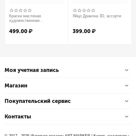
Краска масляная
Яйцо Дракона 3D, ассорти
художественная
Winsor&Newton "Winton",
37мл, туба, оранжевый
499.00
₽
399.00
₽
Моя учетная запись
Магазин
Покупательский сервис
Контакты
© 2017 - 2026 Интернет-магазин ART.МАРКЕР | Купить канцтовары