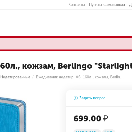
Контакты
Пункты самовывоза
Д
0л., кожзам, Berlingo "Starlight
Недатированные
/
Ежедневник недатир. A6, 160л., кожзам, Berlingo "Starlight", серебр. срез, голубой
Задать вопрос
699.00
₽