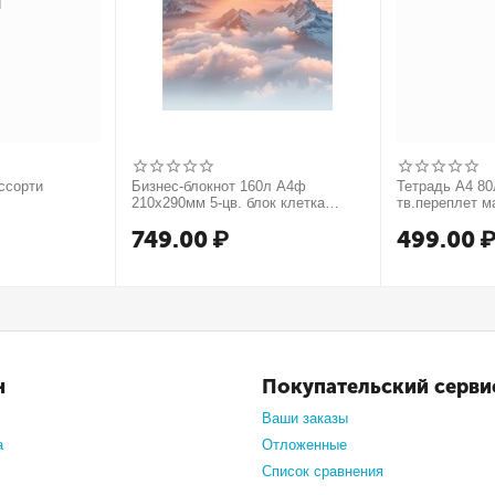
ссорти
Бизнес-блокнот 160л А4ф
Тетрадь А4 80л
210х290мм 5-цв. блок клетка
тв.переплет м
тв.переплет запечат. форзац
749.00
₽
499.00
мат.ламин. -В моменте
н
Покупательский серви
Ваши заказы
а
Отложенные
Список сравнения