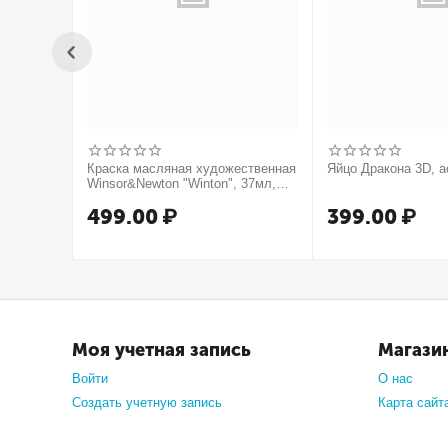
Краска масляная художественная
Яйцо Дракона 3D, а
Winsor&Newton "Winton", 37мл,
туба, оранжевый
499.00
₽
399.00
₽
Моя учетная запись
Магази
Войти
О нас
Создать учетную запись
Карта сайт