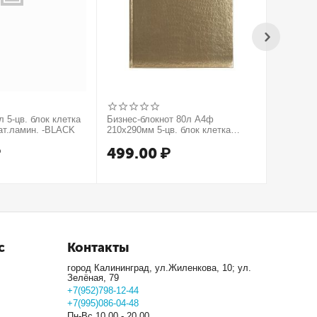
 5-цв. блок клетка
Бизнес-блокнот 80л А4ф
Бизнес-б
ат.ламин. -BLACK
210х290мм 5-цв. блок клетка
210х290м
тв.переплет тиснение КРОКО
тв.пере
₽
499.00
₽
499.
МЕТАЛЛИК серия Золото
серия Се
с
Контакты
город Калининград, ул.Жиленкова, 10; ул.
Зелёная, 79
+7(952)798-12-44
+7(995)086-04-48
Пн-Вс 10.00 - 20.00