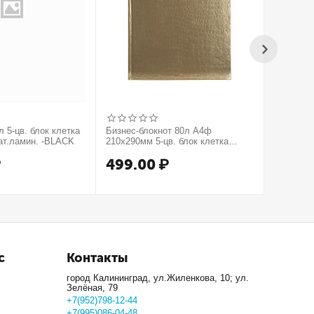
 5-цв. блок клетка
Бизнес-блокнот 80л А4ф
Бизнес-б
ат.ламин. -BLACK
210х290мм 5-цв. блок клетка
210х290м
тв.переплет тиснение КРОКО
тв.пере
₽
499.00
₽
499.
МЕТАЛЛИК серия Золото
серия Се
с
Контакты
город Калининград, ул.Жиленкова, 10; ул.
Зелёная, 79
+7(952)798-12-44
+7(995)086-04-48