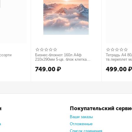
ссорти
Бизнес-блокнот 160л А4ф
Тетрадь А4 80л
210х290мм 5-цв. блок клетка
тв.переплет м
тв.переплет запечат. форзац
749.00
₽
499.00
мат.ламин. -В моменте
н
Покупательский серви
Ваши заказы
а
Отложенные
Список сравнения