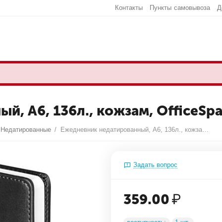
Контакты
Пункты самовывоза
Д
, А6, 136л., кожзам, OfficeSpa
Недатированные
/
Ежедневник недатированный, А6, 136л., кожзам, OfficeSpace "Nebraska", черный
Задать вопрос
359.00
₽