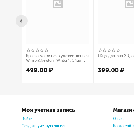
Краска масляная художественная
Яйцо Дракона 3D, а
Winsor&Newton "Winton", 37мл,
туба, оранжевый
499.00
₽
399.00
₽
Моя учетная запись
Магази
Войти
О нас
Создать учетную запись
Карта сайт