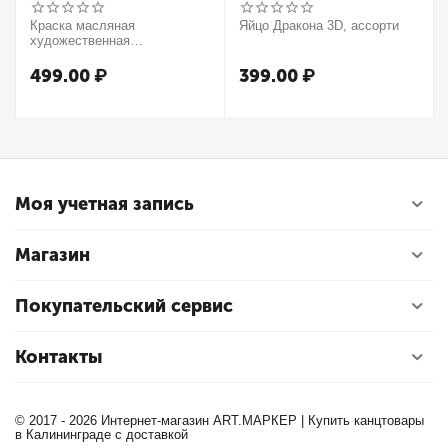
Краска масляная
Яйцо Дракона 3D, ассорти
художественная
Winsor&Newton "Winton",
37мл, туба, оранжевый
499.00
₽
399.00
₽
Моя учетная запись
Магазин
Покупательский сервис
Контакты
© 2017 - 2026 Интернет-магазин ART.МАРКЕР | Купить канцтовары
в Калининграде с доставкой