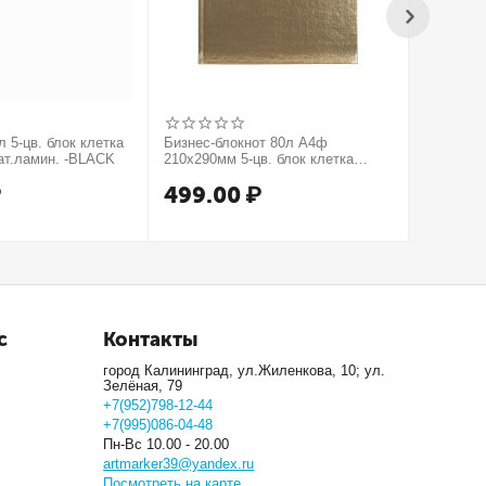
 5-цв. блок клетка
Бизнес-блокнот 80л А4ф
Бизнес-б
ат.ламин. -BLACK
210х290мм 5-цв. блок клетка
210х290м
тв.переплет тиснение КРОКО
тв.пере
₽
499.00
₽
499.
МЕТАЛЛИК серия Золото
серия Се
с
Контакты
город Калининград, ул.Жиленкова, 10; ул.
Зелёная, 79
+7(952)798-12-44
+7(995)086-04-48
Пн-Вс 10.00 - 20.00
artmarker39@yandex.ru
Посмотреть на карте