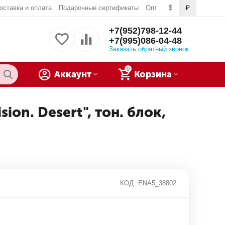
оставка и оплата
Подарочные сертификаты
Опт
$
₽
+7(952)798-12-44
+7(995)086-04-48
Заказать обратный звонок
0
Аккаунт
Корзина
ion. Desert", тон. блок,
КОД:
ENA5_38802