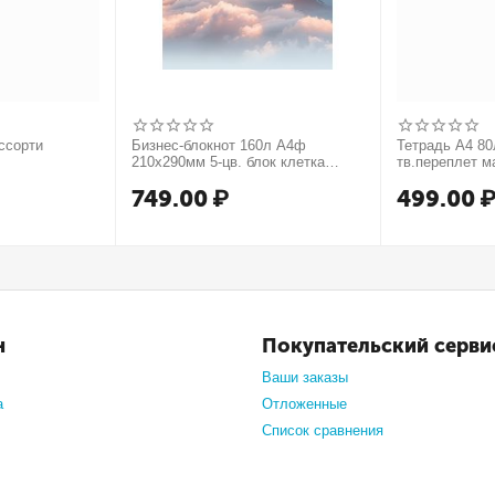
ссорти
Бизнес-блокнот 160л А4ф
Тетрадь А4 80л
210х290мм 5-цв. блок клетка
тв.переплет м
тв.переплет запечат. форзац
749.00
₽
499.00
мат.ламин. -В моменте
н
Покупательский серви
Ваши заказы
а
Отложенные
Список сравнения