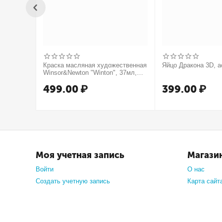
Краска масляная художественная
Яйцо Дракона 3D, а
Winsor&Newton "Winton", 37мл,
туба, оранжевый
499.00
₽
399.00
₽
Моя учетная запись
Магази
Войти
О нас
Создать учетную запись
Карта сайт