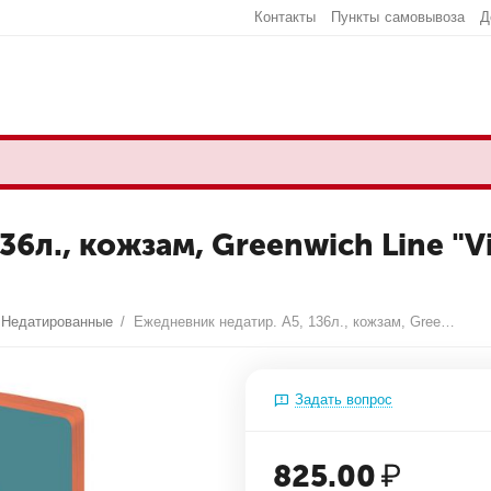
Контакты
Пункты самовывоза
Д
6л., кожзам, Greenwich Line "Vis
Недатированные
/
Ежедневник недатир. А5, 136л., кожзам, Greenwich Line "Vision. Desert", тон. блок, цветной срез
Задать вопрос
825.00
₽