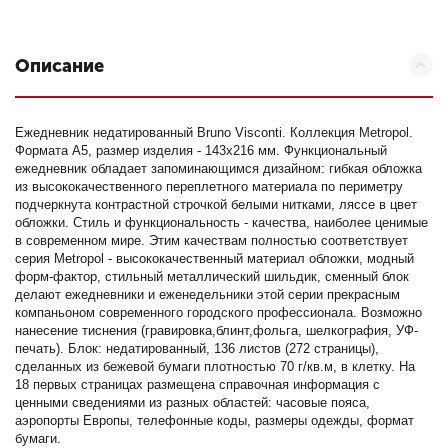
Описание
Ежедневник недатированный Bruno Visconti. Коллекция Metropol.
Формата А5, размер изделия - 143x216 мм. Функциональный
ежедневник обладает запоминающимся дизайном: гибкая обложка
из высококачественного переплетного материала по периметру
подчеркнута контрастной строчкой белыми нитками, ляссе в цвет
обложки. Стиль и функциональность - качества, наиболее ценимые
в современном мире. Этим качествам полностью соответствует
серия Metropol - высококачественный материал обложки, модный
форм-фактор, стильный металлический шильдик, сменный блок
делают ежедневники и еженедельники этой серии прекрасным
компаньоном современного городского профессионала. Возможно
нанесение тиснения (гравировка,блинт,фольга, шелкография, УФ-
печать). Блок: недатированный, 136 листов (272 страницы),
сделанных из бежевой бумаги плотностью 70 г/кв.м, в клетку. На
18 первых страницах размещена справочная информация с
ценными сведениями из разных областей: часовые пояса,
аэропорты Европы, телефонные коды, размеры одежды, формат
бумаги.