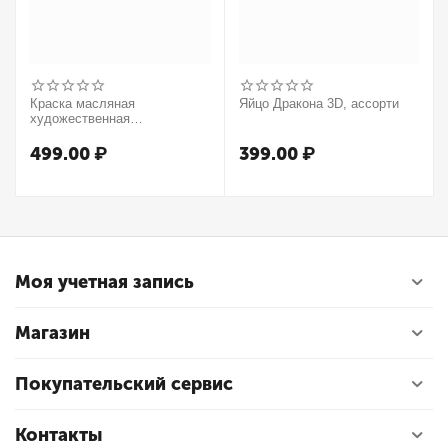
Краска масляная
Яйцо Дракона 3D, ассорти
художественная
Winsor&Newton "Winton",
37мл, туба, оранжевый
499.00
₽
399.00
₽
Моя учетная запись
Магазин
Покупательский сервис
Контакты