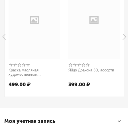
Краска масляная
Яйцо Дракона 3D, ассорти
художественная
Winsor&Newton "Winton",
37мл, туба, оранжевый
499.00
₽
399.00
₽
Моя учетная запись