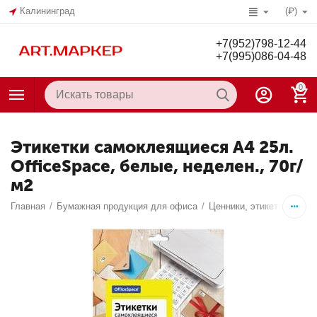
Калининград
(₽)
+7(952)798-12-44
+7(995)086-04-48
0
Этикетки самоклеящиеся А4 25л.
OfficeSpace, белые, неделен., 70г/
м2
Главная
/
Бумажная продукция для офиса
/
Ценники, этикетки само