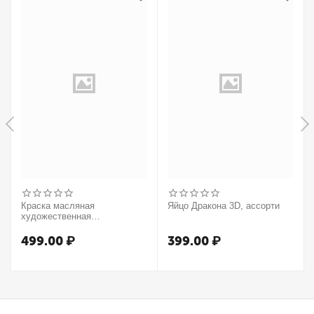
Краска масляная
Яйцо Дракона 3D, ассорти
художественная
Winsor&Newton "Winton",
37мл, туба, оранжевый
499.00
₽
399.00
₽