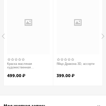
Краска масляная
Яйцо Дракона 3D, ассорти
художественная
Winsor&Newton "Winton",
37мл, туба, оранжевый
499.00
₽
399.00
₽