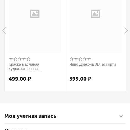
Краска масляная
Яйцо Дракона 3D, ассорти
художественная
Winsor&Newton "Winton",
37мл, туба, оранжевый
499.00
₽
399.00
₽
Моя учетная запись