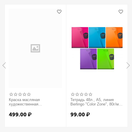
Краска масляная
Тетрадь 48л., А5, линия
художественная
Berlingo "Color Zone", 80г/м2,
Winsor&Newton "Winton",
пластиковая обложка,
37мл, туба, оранжевый
ассорти
499.00
₽
99.00
₽