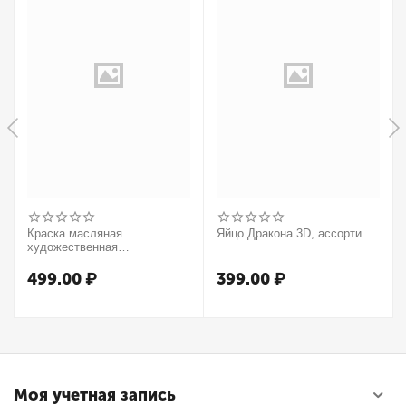
Краска масляная
Яйцо Дракона 3D, ассорти
художественная
Winsor&Newton "Winton",
37мл, туба, оранжевый
499.00
₽
399.00
₽
Моя учетная запись